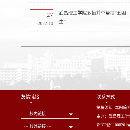
武昌理工学院多措并举帮扶“五困
27
生”
2022-10
友情链接
联系方式
投稿须知
本网简
--- 校内链接 ---
主办：武昌理工学
鄂ICP备1100820
--- 校外链接 ---