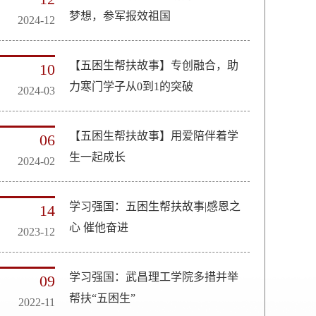
梦想，参军报效祖国
2024-12
【五困生帮扶故事】专创融合，助
10
力寒门学子从0到1的突破
2024-03
【五困生帮扶故事】用爱陪伴着学
06
生一起成长
2024-02
学习强国：五困生帮扶故事|感恩之
14
心 催他奋进
2023-12
学习强国：武昌理工学院多措并举
09
帮扶“五困生”
2022-11