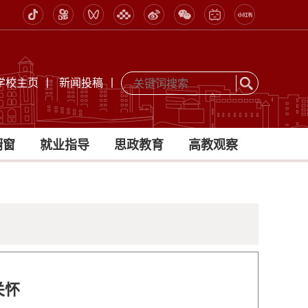
学校主页
丨
新闻投稿
丨
橱窗
就业指导
思政教育
高教观察
关怀