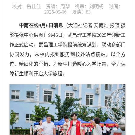
校对：岳佳佳 责编：周黎 终审：刘明杨 时间：
2025-09-06 阅读：
83
中南在线
9
月
6
日消息
（大通社记者 艾雨灿 报道 摄
影摄像中心供图）9月6日，武昌理工学院2025年迎新工
作正式启动。武昌理工学院提前统筹谋划，联动多部门
协同发力，从校内报到服务到校外站点接站，以全方
位、精细化的举措，为新生打造暖心入学场景，全力保
障新生顺利开启大学旅程。