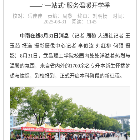
——“一站式”服务温暖开学季
校对：岳佳佳 责编：周黎 终审：刘明杨 时间：
2025-08-31 阅读：
1145
中南在线8月31日消息
（记者 周黎 大通社记者 王
玉茹 报道 摄影摄像中心记者 李俊汝 刘红柳 何硕 摄
影）8月31日，武昌理工学院校园内处处洋溢着热烈与
温馨的氛围，来自省内外的1700余名专升本新生怀揣梦
想与憧憬，到校报到，正式开启本科阶段的新征程。