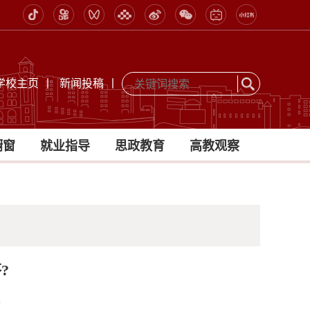
学校主页
丨
新闻投稿
丨
橱窗
就业指导
思政教育
高教观察
?
8