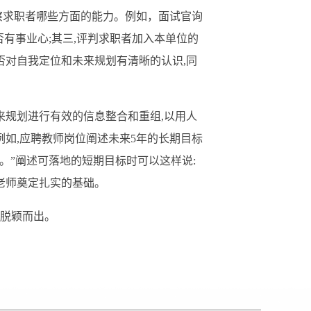
察求职者哪些方面的能力。例如，面试官询
否有事业心;其三,评判求职者加
入
本
单位
的
否对自我定位和未来规划有清晰的认识,同
来规划进行有效的信息整合和重组,以用人
例如,应聘教师岗位阐述未来5年的长期目标
师。”阐述可落地的短期目标时可以这样说:
好老师奠定扎实的基础。
脱颖而出。