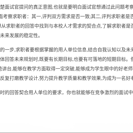
清楚面试官提问的真正意图,也就是要明白面试官想通过此问题考
面考察求职者
：
其一
,评判双方需求是否一致;其二,评判求职者是
要想从求职者的回答中找到与本校人才需求的契合点,了解求职者是
及未来发展的稳定性。
要的一步,求职者要根据掌握的用人单位信息,结合自我认知以及未
体回答未来规划时,既要有长期目标,也要有可落地的短期目标。
站稳讲台,能够在教学方面取得一定突破,能够成为学生眼中的好老
法,反复打磨教学设计,努力提升教学质量和教学效果,为成为一名
试时的回答契合用人单位的要求
，
你也就能够在竞争激烈的面试中