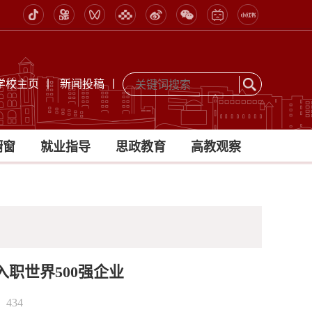
学校主页
丨
新闻投稿
丨
橱窗
就业指导
思政教育
高教观察
职世界500强企业
：
434