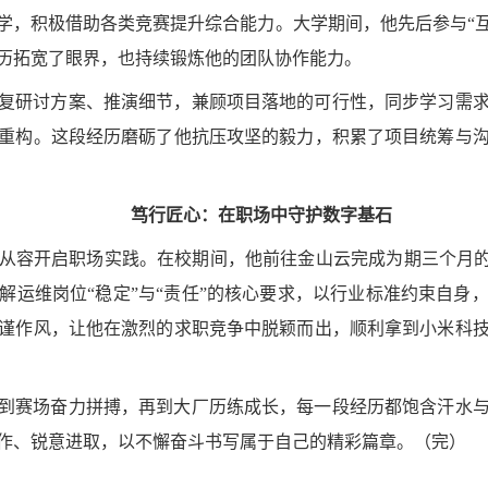
学，积极借助各类竞赛提升综合能力。大学期间，他先后参与“互
历拓宽了眼界，也持续锻炼他的团队协作能力。
复研讨方案、推演细节，兼顾项目落地的可行性，同步学习需
重构。这段经历磨砺了他抗压攻坚的毅力，积累了项目统筹与
笃
行匠心：在职场中守护数字基石
从容开启职场实践。在校期间，他前往金山云完成为期三个月的
解运维岗位“稳定”与“责任”的核心要求，以行业标准约束自身
谨作风，让他在激烈的求职竞争中脱颖而出，顺利拿到小米科
到赛场奋力拼搏，再到大厂历练成长，每一段经历都饱含汗水
作、锐意进取，以不懈奋斗书写属于自己的精彩篇章。（完）