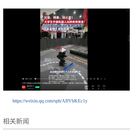
https://weixin.qq.com/sph/AIfVbKEc1y
相关新闻