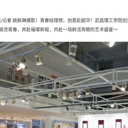
心记者 姚枫琳摄影）青春绘理想，创意赴韶华！武昌理工学院
滚烫青春，奔赴璀璨新程，共赴一场鲜活亮眼的艺术盛宴
～