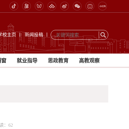
学校主页
丨
新闻投稿
丨
橱窗
就业指导
思政教育
高教观察
阅读：
62