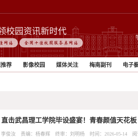
领校园资讯新时代
佳网站
全国十佳校园服务类网站
题推荐
影像校园
媒体关注
梅南副刊
电子
直击武昌理工学院毕设盛宴！青春颜值天花板
李俊汝 责编：杨春辉 终审：刘明杨 时间：2026-05-14 